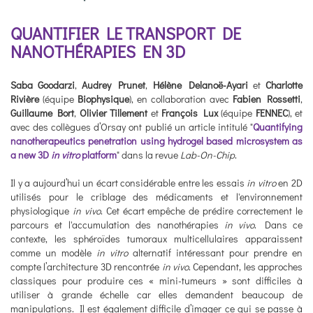
QUANTIFIER LE TRANSPORT DE
NANOTHÉRAPIES EN 3D
Saba Goodarzi
,
Audrey Prunet
,
Hélène Delanoë-Ayari
et
Charlotte
Rivière
(équipe
Biophysique
), en collaboration avec
Fabien Rossetti
,
Guillaume Bort
,
Olivier Tillement
et
François Lux
(équipe
FENNEC
), et
avec des collègues d’Orsay ont publié un article intitulé "
Quantifying
nanotherapeutics penetration using hydrogel based microsystem as
a new 3D
in vitro
platform
" dans la revue
Lab-On-Chip
.
Il y a aujourd’hui un écart considérable entre les essais
in vitro
en 2D
utilisés pour le criblage des médicaments et l'environnement
physiologique
in vivo
. Cet écart empêche de prédire correctement le
parcours et l'accumulation des nanothérapies
in vivo
. Dans ce
contexte, les sphéroïdes tumoraux multicellulaires apparaissent
comme un modèle
in vitro
alternatif intéressant pour prendre en
compte l’architecture 3D rencontrée
in vivo
. Cependant, les approches
classiques pour produire ces « mini-tumeurs » sont difficiles à
utiliser à grande échelle car elles demandent beaucoup de
manipulations. Il est également difficile d’imager ce qui se passe à