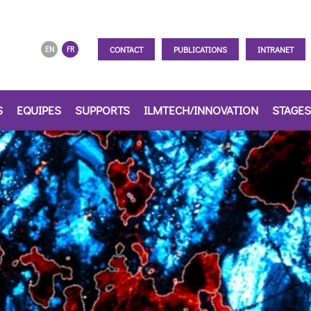
CONTACT
PUBLICATIONS
INTRANET
EN
FR
S
EQUIPES
SUPPORTS
ILMTECH/INNOVATION
STAGES