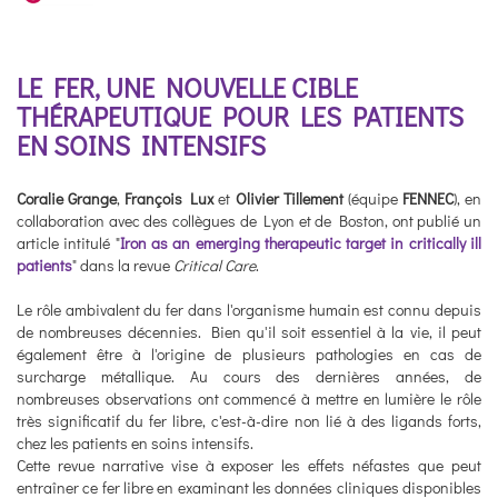
LE FER, UNE NOUVELLE CIBLE
THÉRAPEUTIQUE POUR LES PATIENTS
EN SOINS INTENSIFS
Coralie Grange
,
François Lux
et
Olivier Tillement
(équipe
FENNEC
), en
collaboration avec des collègues de Lyon et de Boston, ont publié un
article intitulé "
Iron as an emerging therapeutic target in critically ill
patients
" dans la revue
Critical Care
.
Le rôle ambivalent du fer dans l'organisme humain est connu depuis
de nombreuses décennies. Bien qu'il soit essentiel à la vie, il peut
également être à l'origine de plusieurs pathologies en cas de
surcharge métallique. Au cours des dernières années, de
nombreuses observations ont commencé à mettre en lumière le rôle
très significatif du fer libre, c'est-à-dire non lié à des ligands forts,
chez les patients en soins intensifs.
Cette revue narrative vise à exposer les effets néfastes que peut
entraîner ce fer libre en examinant les données cliniques disponibles