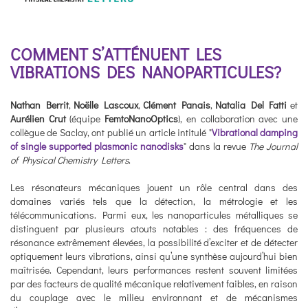
COMMENT S’ATTÉNUENT LES
VIBRATIONS DES NANOPARTICULES?
Nathan Berrit
,
Noëlle Lascoux
,
Clément Panais
,
Natalia Del Fatti
et
Aurélien Crut
(équipe
FemtoNanoOptics
), en collaboration avec une
collègue de Saclay, ont publié un article intitulé "
Vibrational damping
of single supported plasmonic nanodisks
" dans la revue
The Journal
of Physical Chemistry Letters
.
Les résonateurs mécaniques jouent un rôle central dans des
domaines variés tels que la détection, la métrologie et les
télécommunications. Parmi eux, les nanoparticules métalliques se
distinguent par plusieurs atouts notables : des fréquences de
résonance extrêmement élevées, la possibilité d’exciter et de détecter
optiquement leurs vibrations, ainsi qu’une synthèse aujourd’hui bien
maîtrisée. Cependant, leurs performances restent souvent limitées
par des facteurs de qualité mécanique relativement faibles, en raison
du couplage avec le milieu environnant et de mécanismes