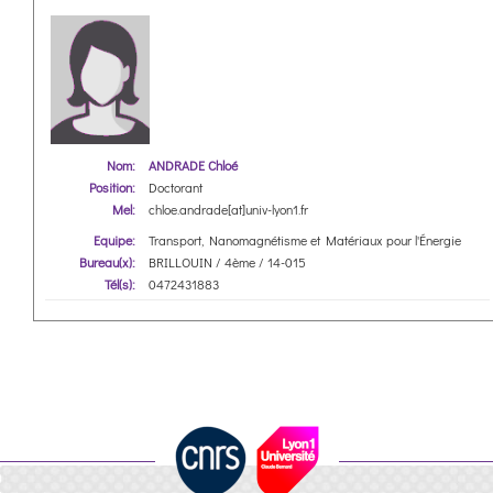
Nom:
ANDRADE Chloé
Position:
Doctorant
Mel:
chloe.andrade[at]univ-lyon1.fr
Equipe:
Transport, Nanomagnétisme et Matériaux pour l'Énergie
Bureau(x):
BRILLOUIN / 4ème / 14-015
Tél(s):
0472431883