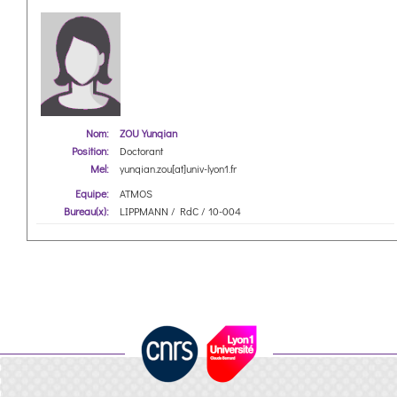
Nom:
ZOU Yunqian
Position:
Doctorant
Mel:
yunqian.zou[at]univ-lyon1.fr
Equipe:
ATMOS
Bureau(x):
LIPPMANN / RdC / 10-004