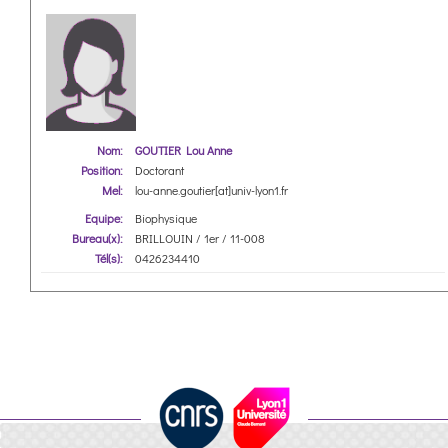
Nom:
GOUTIER Lou Anne
Position:
Doctorant
Mel:
lou-anne.goutier[at]univ-lyon1.fr
Equipe:
Biophysique
Bureau(x):
BRILLOUIN / 1er / 11-008
Tél(s):
0426234410