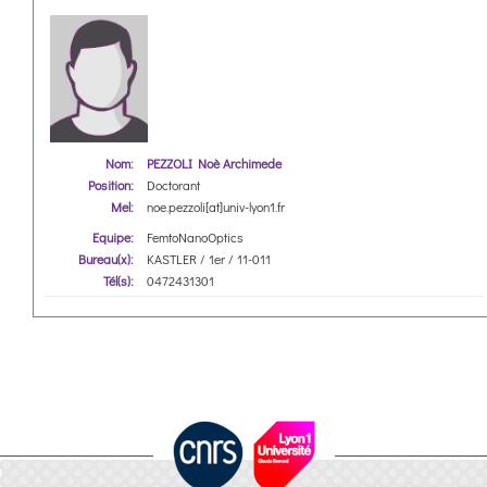
Nom:
PEZZOLI Noè Archimede
Position:
Doctorant
Mel:
noe.pezzoli[at]univ-lyon1.fr
Equipe:
FemtoNanoOptics
Bureau(x):
KASTLER / 1er / 11-011
Tél(s):
0472431301