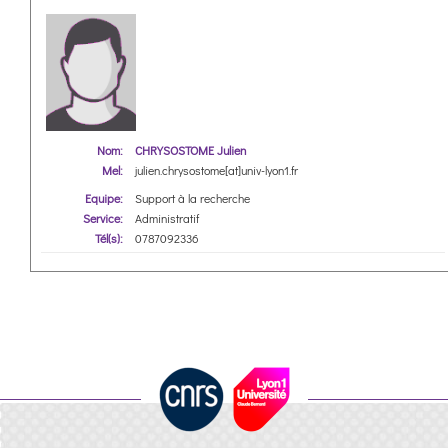
Nom:
CHRYSOSTOME Julien
Mel:
julien.chrysostome[at]univ-lyon1.fr
Equipe:
Support à la recherche
Service:
Administratif
Tél(s):
0787092336