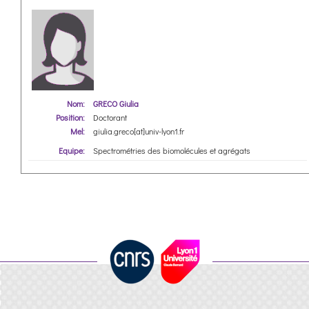
Nom:
GRECO Giulia
Position:
Doctorant
Mel:
giulia.greco[at]univ-lyon1.fr
Equipe:
Spectrométries des biomolécules et agrégats