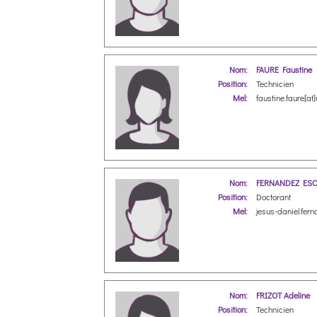
Nom:
FAURE Faustine
Position:
Technicien
Mel:
faustine.faure[at]
Nom:
FERNANDEZ ESCA
Position:
Doctorant
Mel:
jesus-daniel.fern
Nom:
FRIZOT Adeline
Position:
Technicien