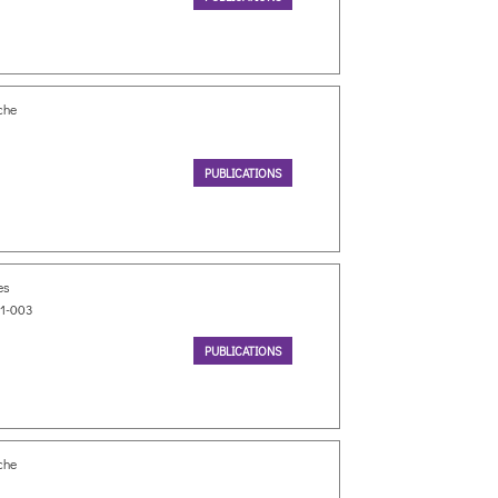
che
PUBLICATIONS
es
11-003
PUBLICATIONS
che