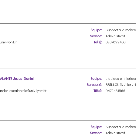
Equipe:
Support à la recher
Service:
Administratif
univ-lyon1.fr
Tél(s):
0787099430
LANTE Jesus Daniel
Equipe:
Liquides et interfac
Bureau(x):
BRILLOUIN / 1er / 
andez-escalante[at]univ-lyon1.fr
Tél(s):
0472431566
Equipe:
Support à la recher
Service:
Administratif