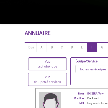
ANNUAIRE
Tous
A
B
C
D
E
F
G
Équipe/Service
Vue
alphabétique
Vue
équipes & services
Nom:
FACEIRA Tony
Position:
Doctorant
Mel:
tony.faceira[at]uni