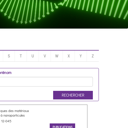
S
T
U
V
W
X
Y
Z
 prénom
RECHERCHER
iques des matériaux
 à nanoparticules
 12-045
PUBLICATIONS