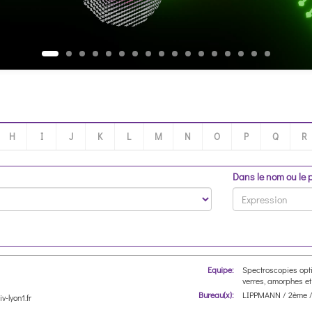
H
I
J
K
L
M
N
O
P
Q
R
Dans le nom ou le
Equipe:
Spectroscopies opt
verres, amorphes et
Bureau(x):
LIPPMANN / 2ème /
v-lyon1.fr