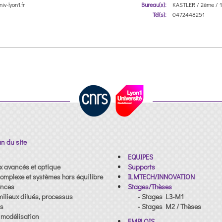
niv-lyon1.fr
Bureau(x):
KASTLER / 2ème / 
Tél(s):
0472448251
an du site
EQUIPES
x avancés et optique
Supports
omplexe et systèmes hors équilibre
ILMTECH/INNOVATION
ences
Stages/Thèses
milieux dilués, processus
- Stages L3-M1
es
- Stages M2 / Thèses
t modélisation
EMPLOIS