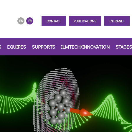
CONTACT
PUBLICATIONS
INTRANET
EN
FR
S
EQUIPES
SUPPORTS
ILMTECH/INNOVATION
STAGES