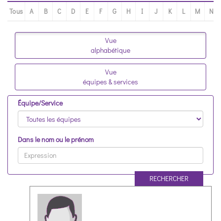
Tous
A
B
C
D
E
F
G
H
I
J
K
L
M
N
Vue
alphabétique
Vue
équipes & services
Équipe/Service
Dans le nom ou le prénom
RECHERCHER