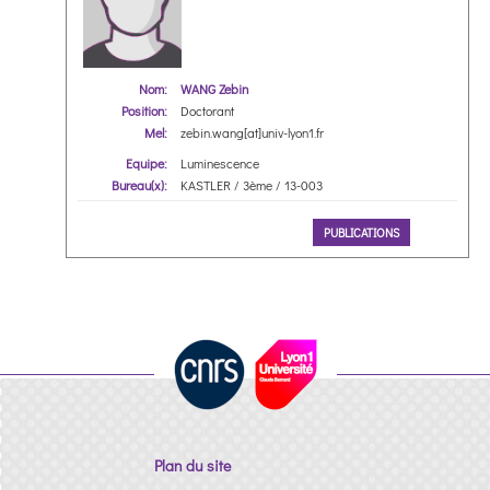
Nom:
WANG Zebin
Position:
Doctorant
Mel:
zebin.wang[at]univ-lyon1.fr
Equipe:
Luminescence
Bureau(x):
KASTLER / 3ème / 13-003
PUBLICATIONS
Plan du site