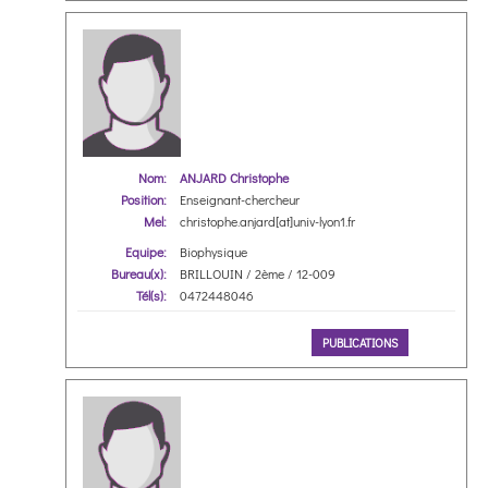
Nom:
ANJARD Christophe
Position:
Enseignant-chercheur
Mel:
christophe.anjard[at]univ-lyon1.fr
Equipe:
Biophysique
Bureau(x):
BRILLOUIN / 2ème / 12-009
Tél(s):
0472448046
PUBLICATIONS