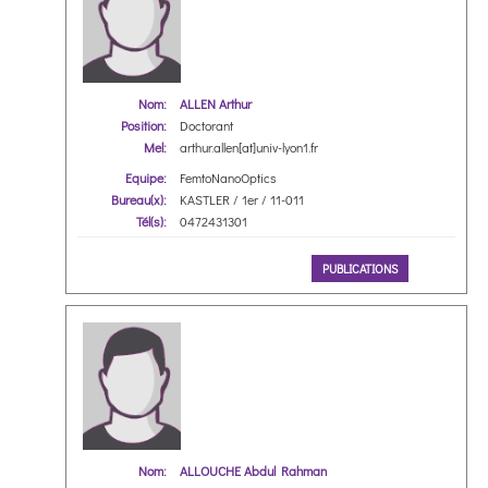
Nom:
ALLEN Arthur
Position:
Doctorant
Mel:
arthur.allen[at]univ-lyon1.fr
Equipe:
FemtoNanoOptics
Bureau(x):
KASTLER / 1er / 11-011
Tél(s):
0472431301
PUBLICATIONS
Nom:
ALLOUCHE Abdul Rahman