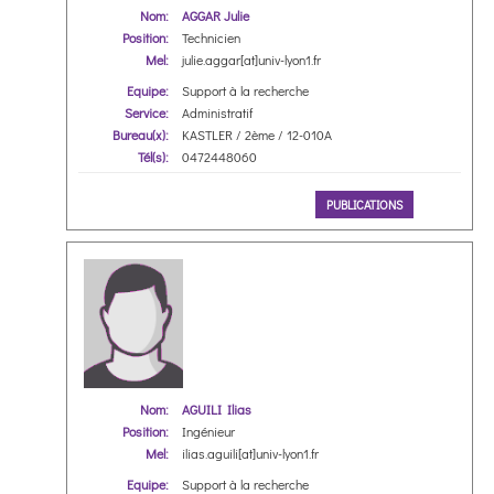
Nom:
AGGAR Julie
Position:
Technicien
Mel:
julie.aggar[at]univ-lyon1.fr
Equipe:
Support à la recherche
Service:
Administratif
Bureau(x):
KASTLER / 2ème / 12-010A
Tél(s):
0472448060
PUBLICATIONS
Nom:
AGUILI Ilias
Position:
Ingénieur
Mel:
ilias.aguili[at]univ-lyon1.fr
Equipe:
Support à la recherche