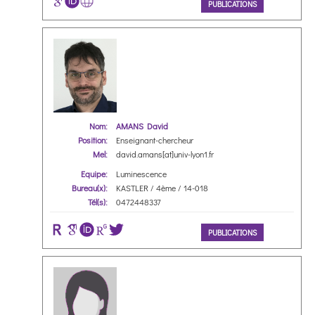
PUBLICATIONS
Nom:
AMANS David
Position:
Enseignant-chercheur
Mel:
david.amans[at]univ-lyon1.fr
Equipe:
Luminescence
Bureau(x):
KASTLER / 4ème / 14-018
Tél(s):
0472448337
PUBLICATIONS