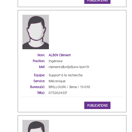
PUBLICATIONS
Nom:
ALBIN Clément
Position:
Ingénieur
Mel:
clement.albin[at]univ-lyon1.fr
Equipe:
Support à la recherche
Service:
Mécanique
Bureau(x):
BRILLOUIN / 3ème / 13-010
Tél(s):
0752624337
PUBLICATIONS