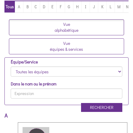
Tous
A
B
C
D
E
F
G
H
I
J
K
L
M
N
Vue
alphabétique
Vue
équipes & services
Équipe/Service
Dans le nom ou le prénom
RECHERCHER
A