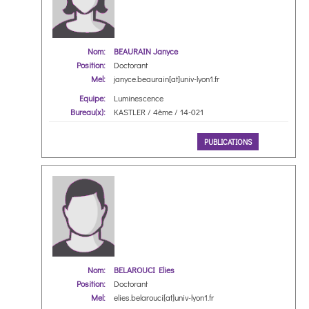
Nom:
BEAURAIN Janyce
Position:
Doctorant
Mel:
janyce.beaurain[at]univ-lyon1.fr
Equipe:
Luminescence
Bureau(x):
KASTLER / 4ème / 14-021
PUBLICATIONS
Nom:
BELAROUCI Elies
Position:
Doctorant
Mel:
elies.belarouci[at]univ-lyon1.fr