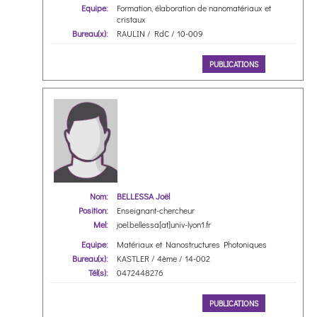
Equipe:
Formation, élaboration de nanomatériaux et
cristaux
Bureau(x):
RAULIN / RdC / 10-009
PUBLICATIONS
Nom:
BELLESSA Joël
Position:
Enseignant-chercheur
Mel:
joel.bellessa[at]univ-lyon1.fr
Equipe:
Matériaux et Nanostructures Photoniques
Bureau(x):
KASTLER / 4ème / 14-002
Tél(s):
0472448276
PUBLICATIONS