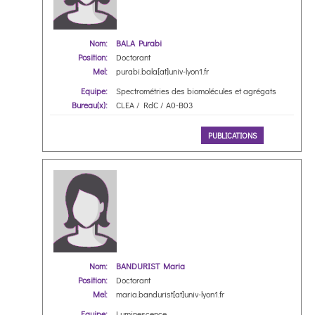
Nom:
BALA Purabi
Position:
Doctorant
Mel:
purabi.bala[at]univ-lyon1.fr
Equipe:
Spectrométries des biomolécules et agrégats
Bureau(x):
CLEA / RdC / A0-B03
PUBLICATIONS
Nom:
BANDURIST Maria
Position:
Doctorant
Mel:
maria.bandurist[at]univ-lyon1.fr
Equipe:
Luminescence