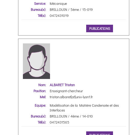
Service:
Mécanique
Bureau(x):
BRILLOUIN / 5ème / 15-019
Tél(s):
0472431019
PUBLICATIONS
Nom:
ALBARET Tristan
Position:
Enseignant-chercheur
Mel:
tristan.albaret[at]univ-lyon1.fr
Equipe:
Modélisation de la Matière Condensée et des
Interfaces
Bureau(x):
BRILLOUIN / 4ème / 14-010
Tél(s):
0472431565