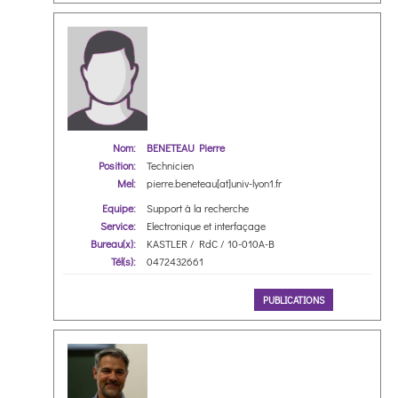
Nom:
BENETEAU Pierre
Position:
Technicien
Mel:
pierre.beneteau[at]univ-lyon1.fr
Equipe:
Support à la recherche
Service:
Electronique et interfaçage
Bureau(x):
KASTLER / RdC / 10-010A-B
Tél(s):
0472432661
PUBLICATIONS