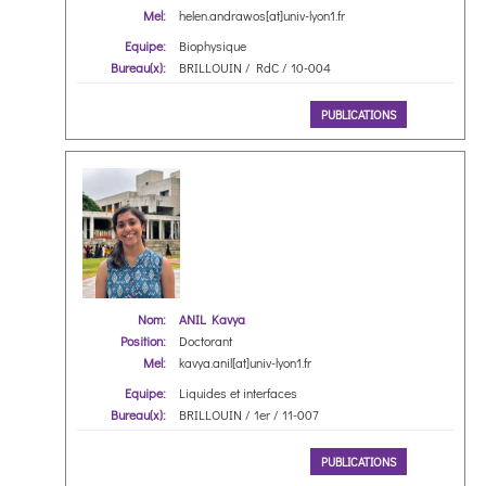
Mel:
helen.andrawos[at]univ-lyon1.fr
Equipe:
Biophysique
Bureau(x):
BRILLOUIN / RdC / 10-004
PUBLICATIONS
Nom:
ANIL Kavya
Position:
Doctorant
Mel:
kavya.anil[at]univ-lyon1.fr
Equipe:
Liquides et interfaces
Bureau(x):
BRILLOUIN / 1er / 11-007
PUBLICATIONS