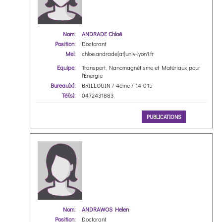
Nom:
ANDRADE Chloé
Position:
Doctorant
Mel:
chloe.andrade[at]univ-lyon1.fr
Equipe:
Transport, Nanomagnétisme et Matériaux pour
l'Énergie
Bureau(x):
BRILLOUIN / 4ème / 14-015
Tél(s):
0472431883
PUBLICATIONS
Nom:
ANDRAWOS Helen
Position:
Doctorant