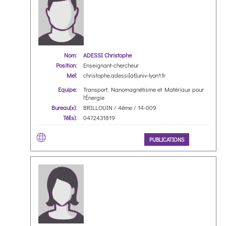
Nom:
ADESSI Christophe
Position:
Enseignant-chercheur
Mel:
christophe.adessi[at]univ-lyon1.fr
Equipe:
Transport, Nanomagnétisme et Matériaux pour
l'Énergie
Bureau(x):
BRILLOUIN / 4ème / 14-009
Tél(s):
0472431819
PUBLICATIONS