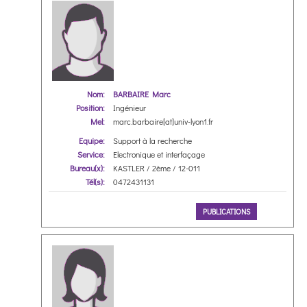
Nom:
BARBAIRE Marc
Position:
Ingénieur
Mel:
marc.barbaire[at]univ-lyon1.fr
Equipe:
Support à la recherche
Service:
Electronique et interfaçage
Bureau(x):
KASTLER / 2ème / 12-011
Tél(s):
0472431131
PUBLICATIONS