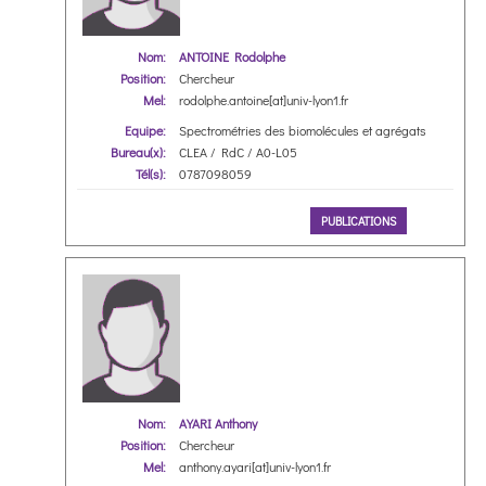
Nom:
ANTOINE Rodolphe
Position:
Chercheur
Mel:
rodolphe.antoine[at]univ-lyon1.fr
Equipe:
Spectrométries des biomolécules et agrégats
Bureau(x):
CLEA / RdC / A0-L05
Tél(s):
0787098059
PUBLICATIONS
Nom:
AYARI Anthony
Position:
Chercheur
Mel:
anthony.ayari[at]univ-lyon1.fr