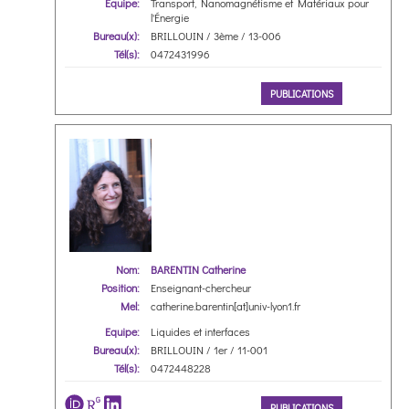
Equipe:
Transport, Nanomagnétisme et Matériaux pour
l'Énergie
Bureau(x):
BRILLOUIN / 3ème / 13-006
Tél(s):
0472431996
PUBLICATIONS
Nom:
BARENTIN Catherine
Position:
Enseignant-chercheur
Mel:
catherine.barentin[at]univ-lyon1.fr
Equipe:
Liquides et interfaces
Bureau(x):
BRILLOUIN / 1er / 11-001
Tél(s):
0472448228
PUBLICATIONS