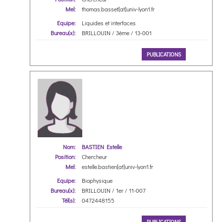
Mel:
thomas.basset[at]univ-lyon1.fr
Equipe:
Liquides et interfaces
Bureau(x):
BRILLOUIN / 3ème / 13-001
PUBLICATIONS
Nom:
BASTIEN Estelle
Position:
Chercheur
Mel:
estelle.bastien[at]univ-lyon1.fr
Equipe:
Biophysique
Bureau(x):
BRILLOUIN / 1er / 11-007
Tél(s):
0472448155
PUBLICATIONS