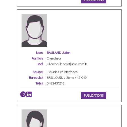
Nom:
BAULAND Julien
Position:
Chercheur
Mel:
julien.bauland[at]univ-lyon1.fr
Equipe:
Liquides et interfaces
Bureau(x):
BRILLOUIN / 2ème / 12-019
Tél(s):
0472431218
PUBLICATIONS