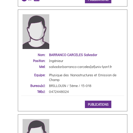
Nom:
BARRANCO CARCELES Salvador
Position:
Ingénieur
Mel:
salvador.barranco-carceles[at]univ-lyon1.fr
Equipe:
Physique des Nanostructures et Emission de
Champ
Bureau(x):
BRILLOUIN / 5ème / 15-018
Tél(s):
0472448024
PUBLICATIONS