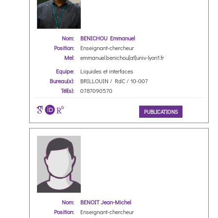
Nom:
BENICHOU Emmanuel
Position:
Enseignant-chercheur
Mel:
emmanuel.benichou[at]univ-lyon1.fr
Equipe:
Liquides et interfaces
Bureau(x):
BRILLOUIN / RdC / 10-007
Tél(s):
0787090570
PUBLICATIONS
Nom:
BENOIT Jean-Michel
Position:
Enseignant-chercheur