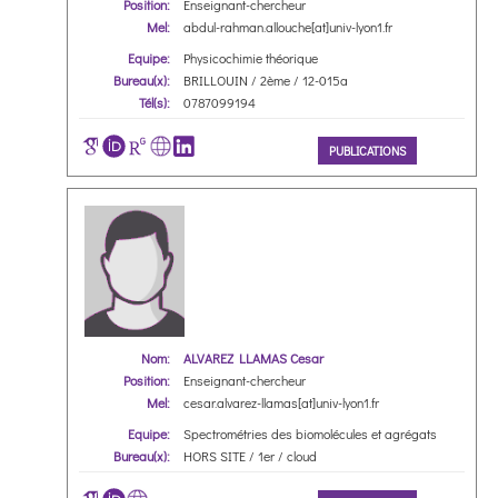
Position:
Enseignant-chercheur
Mel:
abdul-rahman.allouche[at]univ-lyon1.fr
Equipe:
Physicochimie théorique
Bureau(x):
BRILLOUIN / 2ème / 12-015a
Tél(s):
0787099194
PUBLICATIONS
Nom:
ALVAREZ LLAMAS Cesar
Position:
Enseignant-chercheur
Mel:
cesar.alvarez-llamas[at]univ-lyon1.fr
Equipe:
Spectrométries des biomolécules et agrégats
Bureau(x):
HORS SITE / 1er / cloud