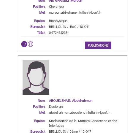
Nom:
ABI GHANEM Maroun
Position:
Chercheur
Mel:
maroun.abi-ghanem[at]univ-lyon1.fr
Equipe:
Biophysique
Bureau(x):
BRILLOUIN / RdC / 10-011
Tél(s):
0472431233
PUBLICATIONS
Nom:
ABOUELENAIN Abdelrahman
Position:
Doctorant
Mel:
abdelrahman.abouelenain[at]univ-lyon1.fr
Equipe:
Modélisation de la Matière Condensée et des
Interfaces
Bureau(x):
BRILLOUIN / 5ème / 15-017