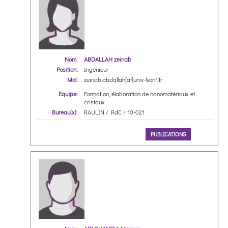
Nom:
ABDALLAH zeinab
Position:
Ingénieur
Mel:
zeinab.abdallah[at]univ-lyon1.fr
Equipe:
Formation, élaboration de nanomatériaux et
cristaux
Bureau(x):
RAULIN / RdC / 10-021
PUBLICATIONS