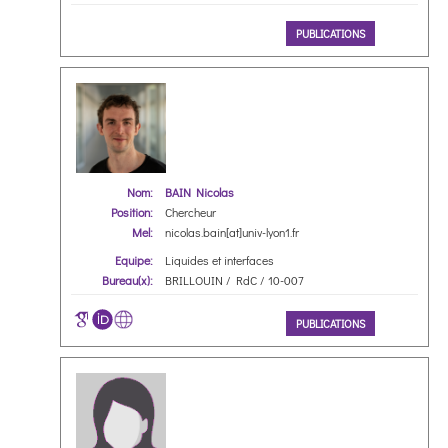
PUBLICATIONS
Nom:
BAIN Nicolas
Position:
Chercheur
Mel:
nicolas.bain[at]univ-lyon1.fr
Equipe:
Liquides et interfaces
Bureau(x):
BRILLOUIN / RdC / 10-007
PUBLICATIONS