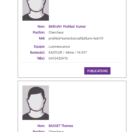
Nom:
BARUAH Prahlad Kumar
Position:
Chercheur
Mel:
prahlad-kumar.baruah[at]univ-lyon1.fr
Equipe:
Luminescence
Bureau(x):
KASTLER / 4ème / 14-017
Tél(s):
0472432970
PUBLICATIONS
Nom:
BASSET Thomas
Position:
Chercheur