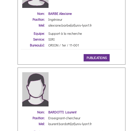
Nom:
BARBE Alexiane
Position:
Ingénieur
Mel:
alexiane.barbe[at]univ-lyon1.fr
Equipe:
Support à la recherche
Service:
SIRI
Bureau(x):
ORION / 1er / 11-001
PUBLICATIONS
Nom:
BARDOTTI Laurent
Position:
Enseignant-chercheur
Mel:
laurent.bardotti[at]univ-lyon1.fr