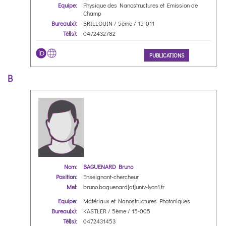
Equipe:
Physique des Nanostructures et Emission de
Champ
Bureau(x):
BRILLOUIN / 5ème / 15-011
Tél(s):
0472432782
PUBLICATIONS
B
Nom:
BAGUENARD Bruno
Position:
Enseignant-chercheur
Mel:
bruno.baguenard[at]univ-lyon1.fr
Equipe:
Matériaux et Nanostructures Photoniques
Bureau(x):
KASTLER / 5ème / 15-005
Tél(s):
0472431453