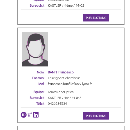
Bureau(x):
KASTLER / 4ème / 14-021
PUBLICATIONS
Nom:
BANFI Francesco
Position:
Enseignant-chercheur
Mel:
francesco.banfi[at]univ-lyon1.fr
Equipe:
FemtoNanoOptics
Bureau(x):
KASTLER / 1er / 11-013
Tél(s):
0426234534
PUBLICATIONS