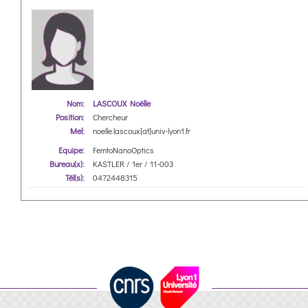
Nom:
LASCOUX Noëlle
Position:
Chercheur
Mel:
noelle.lascoux[at]univ-lyon1.fr
Equipe:
FemtoNanoOptics
Bureau(x):
KASTLER / 1er / 11-003
Tél(s):
0472448315