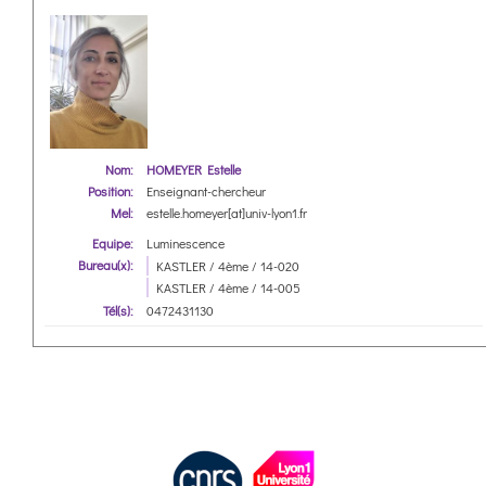
Nom:
HOMEYER Estelle
Position:
Enseignant-chercheur
Mel:
estelle.homeyer[at]univ-lyon1.fr
Equipe:
Luminescence
Bureau(x):
KASTLER / 4ème / 14-020
KASTLER / 4ème / 14-005
Tél(s):
0472431130