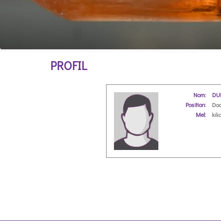
PROFIL
Nom:
DUP
Position:
Doc
Mel:
kili