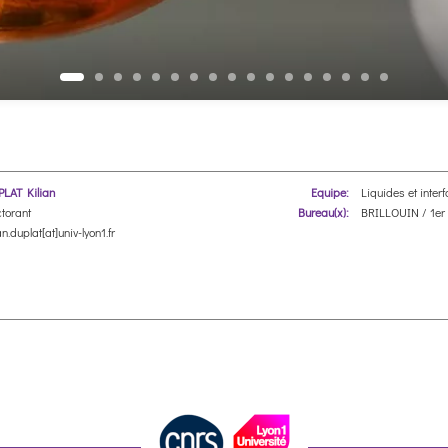
LAT Kilian
Equipe:
Liquides et inter
torant
Bureau(x):
BRILLOUIN / 1er 
an.duplat[at]univ-lyon1.fr