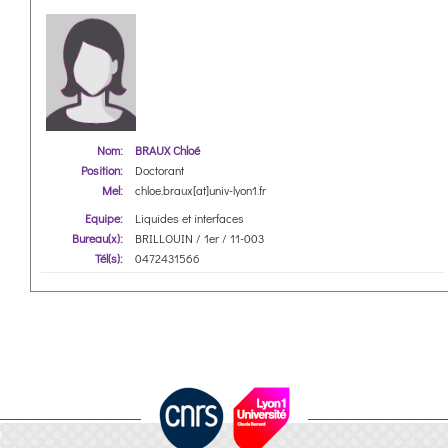
Nom:
BRAUX Chloé
Position:
Doctorant
Mel:
chloe.braux[at]univ-lyon1.fr
Equipe:
Liquides et interfaces
Bureau(x):
BRILLOUIN / 1er / 11-003
Tél(s):
0472431566