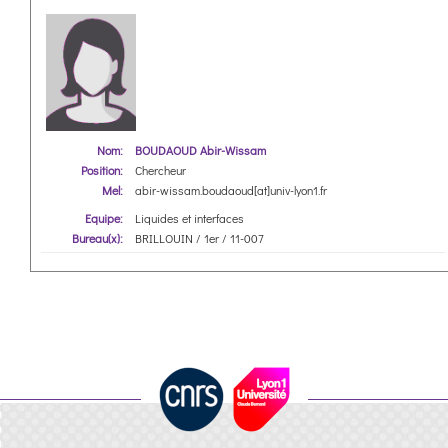
Nom:
BOUDAOUD Abir-Wissam
Position:
Chercheur
Mel:
abir-wissam.boudaoud[at]univ-lyon1.fr
Equipe:
Liquides et interfaces
Bureau(x):
BRILLOUIN / 1er / 11-007