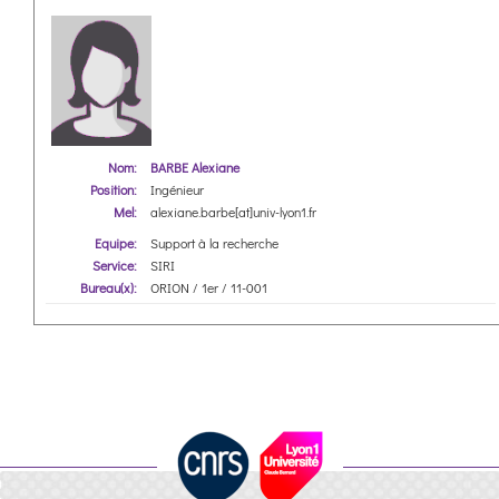
Nom:
BARBE Alexiane
Position:
Ingénieur
Mel:
alexiane.barbe[at]univ-lyon1.fr
Equipe:
Support à la recherche
Service:
SIRI
Bureau(x):
ORION / 1er / 11-001