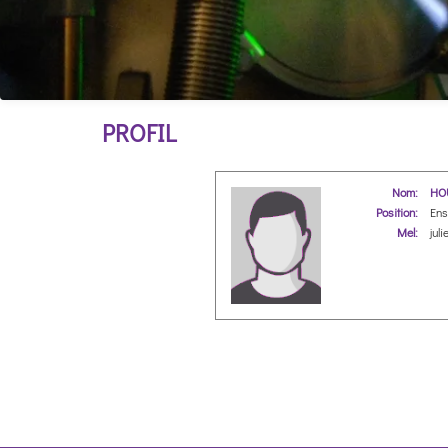
PROFIL
Nom:
HOU
Position:
Ens
Mel:
juli