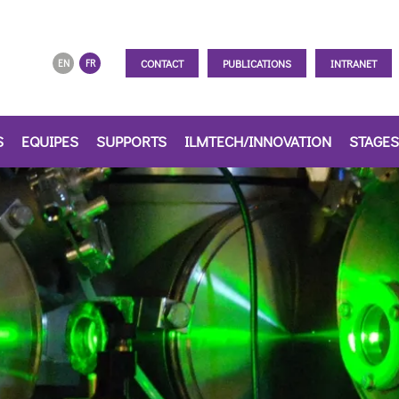
CONTACT
PUBLICATIONS
INTRANET
EN
FR
S
EQUIPES
SUPPORTS
ILMTECH/INNOVATION
STAGES