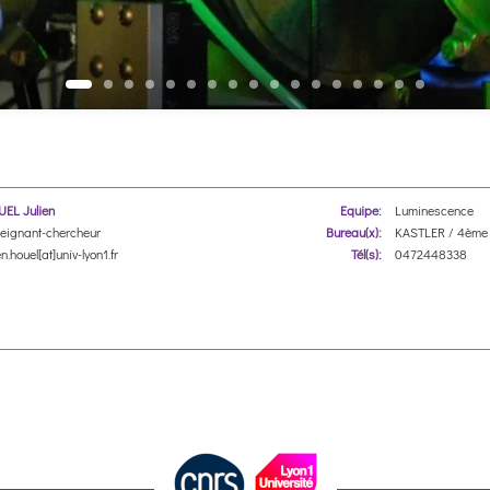
EL Julien
Equipe:
Luminescence
eignant-chercheur
Bureau(x):
KASTLER / 4ème
en.houel[at]univ-lyon1.fr
Tél(s):
0472448338