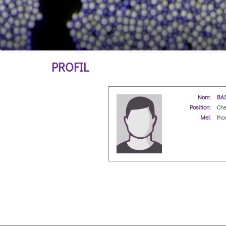
PROFIL
Nom:
BA
Position:
Che
Mel:
tho