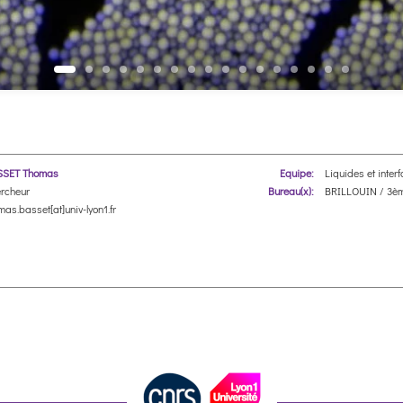
SSET Thomas
Equipe:
Liquides et inter
rcheur
Bureau(x):
BRILLOUIN / 3èm
mas.basset[at]univ-lyon1.fr