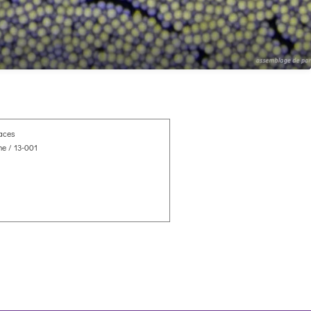
faces
e / 13-001