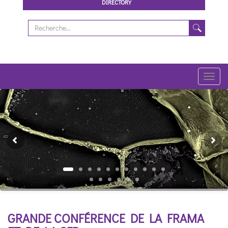
DIRECTORY
Toggl
navig
Previous
Ne
GRANDE CONFÉRENCE DE LA FRAMA