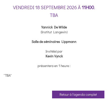
VENDREDI 18 SEPTEMBRE 2026 À
11H00
.
TBA
Yannick De Wilde
(Institut Langevin)
Salle de séminaires Lippmann
Invité(e) par
Kevin Vynck
présentera en 1 heure :
''TBA''
Retour à l'agenda complet