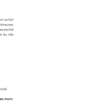
rt se fait
ombreuses
essentiel
t du rôle
nod).
les-murs-