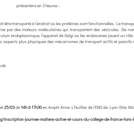
présentera en 3 heures :
it être transporté à l’endroit où les protéines sont fonctionnelles. Le transpo
tive par des moteurs moléculaires qui transportent des vésicules. De n
lum endoplasmique, l’appareil de Golgi ou les endosomes jouent un rôle 
s aspects plus physiques des mécanismes de transport actifs et passifs e
ule
et
25/03
de
14h à 17h30
en Amphi Anne L’Huillier de l'ENS de Lyon (Site Mo
rg/inscription-journee-matiere-active-et-cours-du-college-de-france-hors-