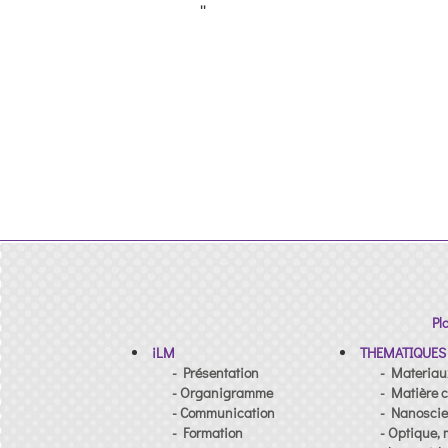
''
Pl
iLM
THEMATIQUES
- Présentation
- Materiau
- Organigramme
- Matière c
- Communication
- Nanosci
- Formation
- Optique, 