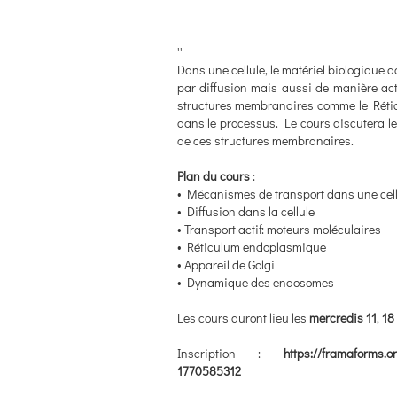
''
Dans une cellule, le matériel biologique do
par diffusion mais aussi de manière ac
structures membranaires comme le Réticu
dans le processus. Le cours discutera le
de ces structures membranaires.
Plan du cours
:
• Mécanismes de transport dans une cell
• Diffusion dans la cellule
• Transport actif: moteurs moléculaires
• Réticulum endoplasmique
• Appareil de Golgi
• Dynamique des endosomes
Les cours auront lieu les
mercredis 11
,
18
Inscription :
https://framaforms.o
1770585312