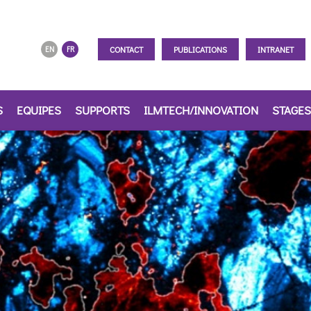
CONTACT
PUBLICATIONS
INTRANET
EN
FR
S
EQUIPES
SUPPORTS
ILMTECH/INNOVATION
STAGES