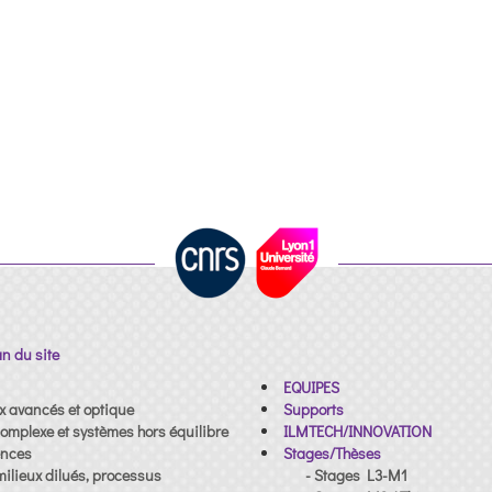
an du site
EQUIPES
x avancés et optique
Supports
omplexe et systèmes hors équilibre
ILMTECH/INNOVATION
ences
Stages/Thèses
milieux dilués, processus
- Stages L3-M1