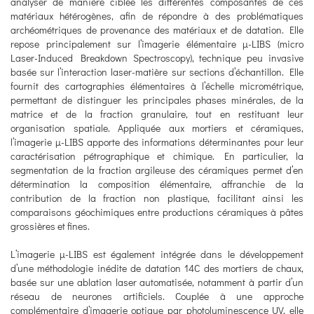
analyser de manière ciblée les différentes composantes de ces
matériaux hétérogènes, afin de répondre à des problématiques
archéométriques de provenance des matériaux et de datation. Elle
repose principalement sur l’imagerie élémentaire μ-LIBS (micro
Laser-Induced Breakdown Spectroscopy), technique peu invasive
basée sur l’interaction laser-matière sur sections d’échantillon. Elle
fournit des cartographies élémentaires à l’échelle micrométrique,
permettant de distinguer les principales phases minérales, de la
matrice et de la fraction granulaire, tout en restituant leur
organisation spatiale. Appliquée aux mortiers et céramiques,
l’imagerie μ-LIBS apporte des informations déterminantes pour leur
caractérisation pétrographique et chimique. En particulier, la
segmentation de la fraction argileuse des céramiques permet d’en
détermination la composition élémentaire, affranchie de la
contribution de la fraction non plastique, facilitant ainsi les
comparaisons géochimiques entre productions céramiques à pâtes
grossières et fines.
L’imagerie µ-LIBS est également intégrée dans le développement
d’une méthodologie inédite de datation 14C des mortiers de chaux,
basée sur une ablation laser automatisée, notamment à partir d’un
réseau de neurones artificiels. Couplée à une approche
complémentaire d’imagerie optique par photoluminescence UV, elle