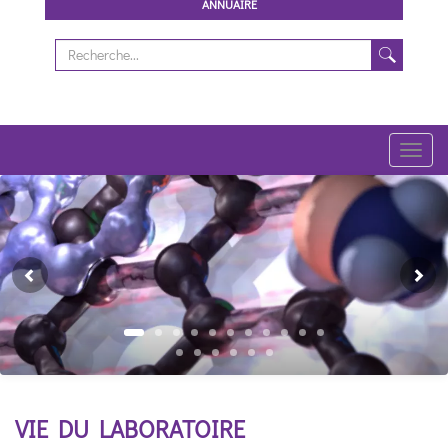
ANNUAIRE
Toggl
navig
Previous
Ne
VIE DU LABORATOIRE