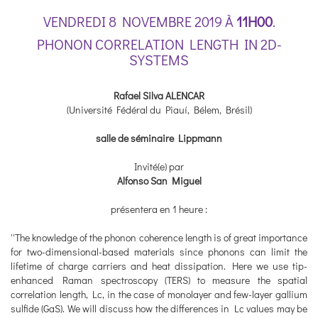
VENDREDI 8 NOVEMBRE 2019 À
11H00
.
PHONON CORRELATION LENGTH IN 2D-
SYSTEMS
Rafael Silva ALENCAR
(Université Fédéral du Piauí, Bélem, Brésil)
salle de séminaire Lippmann
Invité(e) par
Alfonso San Miguel
présentera en 1 heure :
''The knowledge of the phonon coherence length is of great importance
for two-dimensional-based materials since phonons can limit the
lifetime of charge carriers and heat dissipation. Here we use tip-
enhanced Raman spectroscopy (TERS) to measure the spatial
correlation length, Lc, in the case of monolayer and few-layer gallium
sulfide (GaS). We will discuss how the differences in Lc values may be