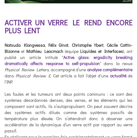
ACTIVER UN VERRE LE REND ENCORE
PLUS LENT
Natsuda Klongvessa
,
Félix Ginot
,
Christophe Ybert
,
Cécile Cottin-
Bizonne
et
Mathieu Leocmach
(équipe
Liquides et Interfaces
), ont
publié un article intitulé "
Active glass: ergodicity breaking
dramatically affects response to self-propulsion
" dans la revue
Physical Review Letters
, accompagné d’une
analyse complémentaire
dans
Physical Review E
. Cet article a fait l'objet d'une
actualité
de
l'INP.
Les foules et les tumeurs ont deux points communs : ce sont des
systèmes désordonnés denses, des verres, et les éléments qui les
composent sont actifs, ils s’autopropulsent. On peut souvent décrire
des systèmes actifs dilués comme des systèmes passifs de
température plus élevée. On s’attendrait donc à observer une
accélération de la dynamique d’un verre actif par rapport au verre
passif.
En réalisant pour la première fois expérimentalement un verre formé