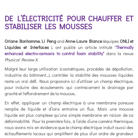
DE L’ÉLECTRICITÉ POUR CHAUFFER ET
STABILISER LES MOUSSES
Oriane Bonhomme
,
Li Peng
and
Anne-Laure Biance
(équipes
ONLI et
Liquides et Interfaces
), ont publié un article intitulé "
Thermally
enhanced electro-osmosis to control foam stability"
dans la revue
Physical Review X
.
Malgré leur large utilisation (cosmétiques, procédés de dépollution,
industrie du bâtiment…), contrôler la stabilité des mousses liquides
reste un vrai défi. Nous proposons ici d’utiliser un champ électrique,
pour induire des écoulements qui contrecarrent le drainage par
gravité et l'effondrement de la mousse..
En effet, appliquer un champ électrique à une membrane poreuse
remplie de liquide et d’ions entraîne un flux. Mais une mousse
liquide est plus complexe qu'une simple membrane en raison de sa
déformabilité. Pour la première fois, à l’aide d’une caméra thermique,
nous avons mis en évidence que le champ électrique induit aussi des
échauffements locaux qui amplifient de plus d’un ordre de grandeur