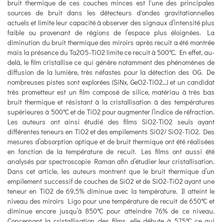
bruit thermique de ces couches minces est l'une des principales
sources de bruit dans les détecteurs d'ondes gravitationnelles
actuels et limite leur capacité à observer des signaux d’intensité plus
faible ou provenant de régions de l’espace plus éloignées. La
diminution du bruit thermique des miroirs après recuit a été montrée
mais la présence du Ta2O5-TiO2 limite ce recuit à 500°C. En effet, au-
delà, le film cristallise ce qui génère notamment des phénomènes de
diffusion de la lumière, très néfastes pour la détection des OG. De
nombreuses pistes sont explorées (SiNx, GeO2-TiO2…) et un candidat
très prometteur est un film composé de silice, matériau à très bas
bruit thermique et résistant à la cristallisation à des températures
supérieures à 500°C et de TiO2 pour augmenter l’indice de réfraction.
Les auteurs ont ainsi étudié des films SiO2-TiO2 seuls ayant
différentes teneurs en TiO2 et des empilements SiO2/ SiO2-TiO2. Des
mesures d’absorption optique et de bruit thermique ont été réalisées
en fonction de la température de recuit. Les films ont aussi été
analysés par spectroscopie Raman afin d’étudier leur cristallisation.
Dans cet article, les auteurs montrent que le bruit thermique d’un
empilement successif de couches de SiO2 et de SiO2-TiO2 ayant une
teneur en TiO2 de 69,5% diminue avec la température. Il atteint le
niveau des miroirs Ligo pour une température de recuit de 650°C et
diminue encore jusqu’à 850°C pour atteindre 76% de ce niveau.
Concernant la cristallisation des films, elle débute à 575°C ce qui