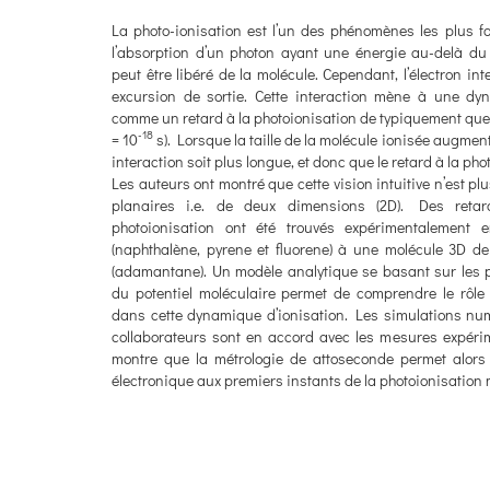
La photo-ionisation est l’un des phénomènes les plus 
l’absorption d’un photon ayant une énergie au-delà du p
peut être libéré de la molécule. Cependant, l’électron int
excursion de sortie. Cette interaction mène à une dy
comme un retard à la photoionisation de typiquement que
-18
= 10
s). Lorsque la taille de la molécule ionisée augment
interaction soit plus longue, et donc que le retard à la pho
Les auteurs ont montré que cette vision intuitive n’est p
planaires i.e. de deux dimensions (2D). Des reta
photoionisation ont été trouvés expérimentalement
(naphthalène, pyrene et fluorene) à une molécule 3D de 
(adamantane). Un modèle analytique se basant sur les
du potentiel moléculaire permet de comprendre le rôl
dans cette dynamique d’ionisation. Les simulations nu
collaborateurs sont en accord avec les mesures expérime
montre que la métrologie de attoseconde permet alors
électronique aux premiers instants de la photoionisation 