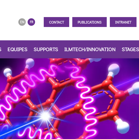
CONTACT
PUBLICATIONS
INTRANET
EN
FR
S
EQUIPES
SUPPORTS
ILMTECH/INNOVATION
STAGES