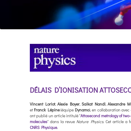
DÉLAIS D’IONISATION ATTOSEC
Vincent Loriot
,
Alexie Boyer
,
Saikat Nandi
,
Alexandre M
et
Franck Lépine
(équipe
Dynamo
), en collaboration ave
ont publié un article intitulé "
Attosecond metrology of two-
molecules
" dans la revue
Nature Physics
. Cet article a fa
CNRS Physique
.