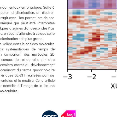
fondamentaux en physique. Suite à
otentiel d’ionisation, un électron
eragit avec l’ion parent lors de son
namique qui peut être interprétée
lques dizaines d’attosecondes (1as
e, on peut s’attendre à ce que cette
toionisation soit plus grand.
lus valide dans le cas des molécules
rds systématiques de temps de
 en comparant des molécules 2D
composition et de taille similaire
 premiers ordres du développement
e dominant du terme quadripolaire
mériques SE-DFT réalisées par nos
ntales et le modèle. Cette article
 d’accéder à l’image de la lacune
moléculaire.