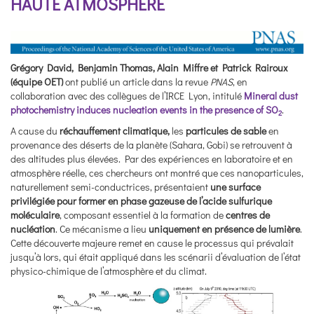
HAUTE ATMOSPHÈRE
Grégory David, Benjamin Thomas, Alain Miffre et Patrick Rairoux
(équipe OET)
ont publié un article dans la revue
PNAS
, en
collaboration avec des collègues de l’IRCE Lyon, intitulé
Mineral dust
photochemistry induces nucleation events in the presence of SO
.
2
A cause du
réchauffement climatique,
les
particules de sable
en
provenance des déserts de la planète (Sahara, Gobi) se retrouvent à
des altitudes plus élevées. Par des expériences en laboratoire et en
atmosphère réelle, ces chercheurs ont montré que ces nanoparticules,
naturellement semi-conductrices, présentaient
une surface
privilégiée pour former en phase gazeuse de l’acide sulfurique
moléculaire
, composant essentiel à la formation de
centres de
nucléation
. Ce mécanisme a lieu
uniquement en présence de lumière
.
Cette découverte majeure remet en cause le processus qui prévalait
jusqu’à lors, qui était appliqué dans les scénarii d’évaluation de l’état
physico-chimique de l’atmosphère et du climat.