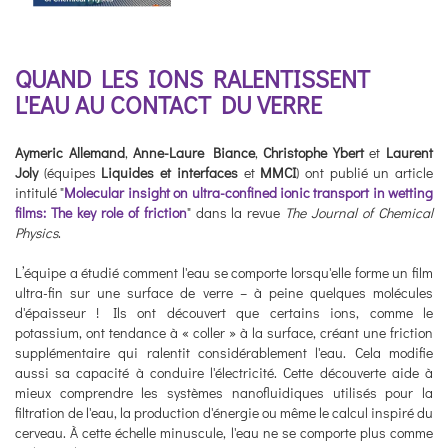
QUAND LES IONS RALENTISSENT
L'EAU AU CONTACT DU VERRE
Aymeric Allemand
,
Anne-Laure Biance
,
Christophe Ybert
et
Laurent
Joly
(équipes
Liquides et interfaces
et
MMCI
) ont publié un article
intitulé "
Molecular insight on ultra-confined ionic transport in wetting
films: The key role of friction
" dans la revue
The Journal of Chemical
Physics
.
L’équipe a étudié comment l'eau se comporte lorsqu'elle forme un film
ultra-fin sur une surface de verre – à peine quelques molécules
d'épaisseur ! Ils ont découvert que certains ions, comme le
potassium, ont tendance à « coller » à la surface, créant une friction
supplémentaire qui ralentit considérablement l'eau. Cela modifie
aussi sa capacité à conduire l'électricité. Cette découverte aide à
mieux comprendre les systèmes nanofluidiques utilisés pour la
filtration de l'eau, la production d'énergie ou même le calcul inspiré du
cerveau. À cette échelle minuscule, l'eau ne se comporte plus comme