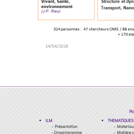
Pl
iLM
THEMATIQUES
- Présentation
- Materiau
- Organigramme
- Matière c