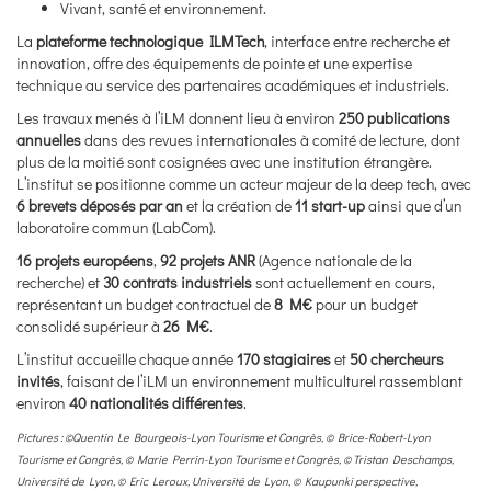
Vivant, santé et environnement.
La
plateforme technologique ILMTech
, interface entre recherche et
innovation, offre des équipements de pointe et une expertise
technique au service des partenaires académiques et industriels.
Les travaux menés à l’iLM donnent lieu à environ
250 publications
annuelles
dans des revues internationales à comité de lecture, dont
plus de la moitié sont cosignées avec une institution étrangère.
L’institut se positionne comme un acteur majeur de la deep tech, avec
6 brevets déposés par an
et la création de
11 start-up
ainsi que d’un
laboratoire commun (LabCom).
16 projets européens
,
92 projets ANR
(Agence nationale de la
recherche) et
30 contrats industriels
sont actuellement en cours,
représentant un budget contractuel de
8 M€
pour un budget
consolidé supérieur à
26 M€
.
L’institut accueille chaque année
170 stagiaires
et
50 chercheurs
invités
, faisant de l’iLM un environnement multiculturel rassemblant
environ
40 nationalités différentes
.
Pictures : ©Quentin Le Bourgeois-Lyon Tourisme et Congrès, © Brice-Robert-Lyon
Tourisme et Congrès, © Marie Perrin-Lyon Tourisme et Congrès, © Tristan Deschamps,
Université de Lyon, © Eric Leroux, Université de Lyon, © Kaupunki perspective,