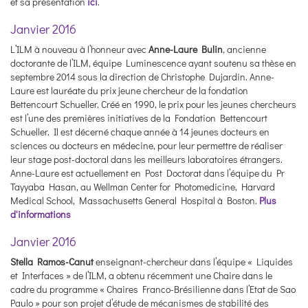
et sa présentation
ici
.
Janvier 2016
L’ILM à nouveau à l’honneur avec
Anne-Laure Bulin
, ancienne
doctorante de l’ILM, équipe Luminescence ayant soutenu sa thèse en
septembre 2014 sous la direction de Christophe Dujardin. Anne-
Laure est lauréate du prix jeune chercheur de la fondation
Bettencourt Schueller. Créé en 1990, le prix pour les jeunes chercheurs
est l’une des premières initiatives de la Fondation Bettencourt
Schueller. Il est décerné chaque année à 14 jeunes docteurs en
sciences ou docteurs en médecine, pour leur permettre de réaliser
leur stage post-doctoral dans les meilleurs laboratoires étrangers.
Anne-Laure est actuellement en Post Doctorat dans l’équipe du Pr
Tayyaba Hasan, au Wellman Center for Photomedicine, Harvard
Medical School, Massachusetts General Hospital à Boston.
Plus
d'informations
Janvier 2016
Stella Ramos-Canut
enseignant-chercheur dans l’équipe « Liquides
et Interfaces » de l’ILM, a obtenu récemment une Chaire dans le
cadre du programme « Chaires Franco-Brésilienne dans l’Etat de Sao
Paulo » pour son projet d’étude de mécanismes de stabilité des