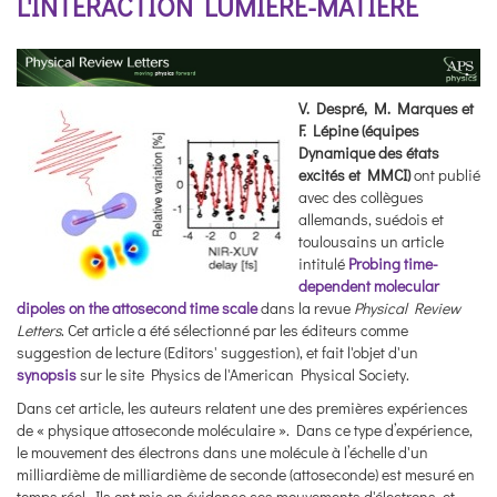
L'INTERACTION LUMIÈRE-MATIÈRE
V. Despré, M. Marques et
F. Lépine (équipes
Dynamique des états
excités et MMCI)
ont publié
avec des collègues
allemands, suédois et
toulousains un article
intitulé
Probing time-
dependent molecular
dipoles on the attosecond time scale
dans la revue
Physical Review
Letters
. Cet article a été sélectionné par les éditeurs comme
suggestion de lecture (Editors' suggestion), et fait l'objet d'un
synopsis
sur le site Physics de l'American Physical Society.
Dans cet article, les auteurs relatent une des premières expériences
de « physique attoseconde moléculaire ». Dans ce type d’expérience,
le mouvement des électrons dans une molécule à l’échelle d'un
milliardième de milliardième de seconde (attoseconde) est mesuré en
temps réel. Ils ont mis en évidence ces mouvements d'électrons, et