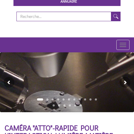
ANNUAIRE
Toggl
navig
Previous
Ne
CAMÉRA "ATTO"-RAPIDE POUR