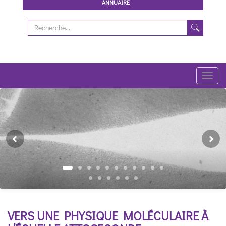
ANNUAIRE
Toggl
navig
Previous
Ne
VERS UNE
PHYSIQUE MOLÉCULAIRE À