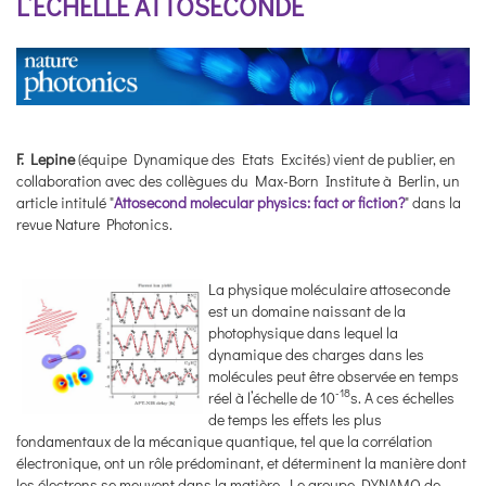
L’ÉCHELLE ATTOSECONDE
F. Lepine
(
équipe Dynamique des Etats Excités) vient de publier, en
collaboration avec des collègues du
Max-Born Institute à Berlin,
un
article intitulé "
Attosecond molecular physics: fact or fiction?
" dans la
revue
Nature Photonics
.
La physique moléculaire attoseconde
est un domaine naissant de la
photophysique dans lequel la
dynamique des charges dans les
molécules peut être observée en temps
-18
réel à l’échelle de 10
s. A ces échelles
de temps les effets les plus
fondamentaux de la mécanique quantique, tel que la corrélation
électronique, ont un rôle prédominant, et déterminent la manière dont
les électrons se meuvent dans la matière. Le groupe DYNAMO de