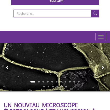
ANNUAIRE
Toggl
navig
Previous
Ne
UN NOUVEAU MICROSCOPE