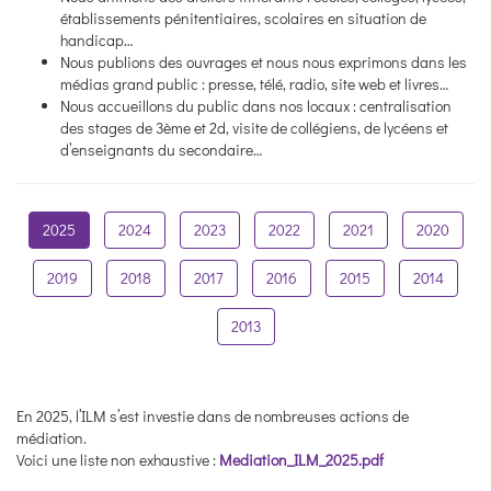
établissements pénitentiaires, scolaires en situation de
handicap…
Nous publions des ouvrages et nous nous exprimons dans les
médias grand public : presse, télé, radio, site web et livres…
Nous accueillons du public dans nos locaux : centralisation
des stages de 3ème et 2d, visite de collégiens, de lycéens et
d’enseignants du secondaire…
2025
2024
2023
2022
2021
2020
2019
2018
2017
2016
2015
2014
2013
En 2025, l’ILM s’est investie dans de nombreuses actions de
médiation.
Voici une liste non exhaustive :
Mediation_ILM_2025.pdf