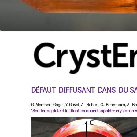
DÉFAUT DIFFUSANT DANS DU SA
G. Alombert-Goget, Y. Guyot, A. Nehari, O. Benamara, A. 
"Scattering defect in titanium doped sapphire crystal gr