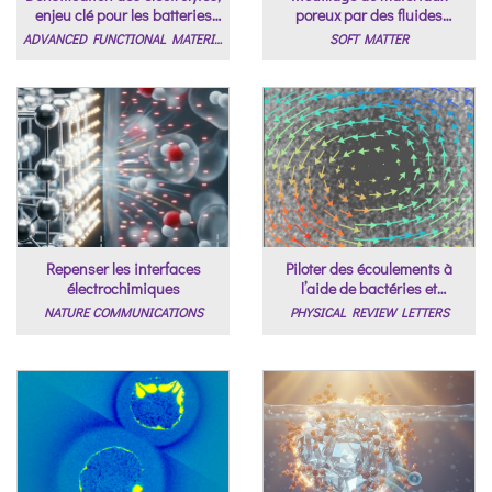
enjeu clé pour les batteries
poreux par des fluides
solides
complexes
ADVANCED FUNCTIONAL MATERIALS
SOFT MATTER
Repenser les interfaces
Piloter des écoulements à
électrochimiques
l’aide de bactéries et
d’aimants
NATURE COMMUNICATIONS
PHYSICAL REVIEW LETTERS