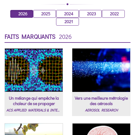
2026
2025
2024
2023
2022
2021
FAITS MARQUANTS
2026
Un mélange qui empêche la
Vers une meilleure métrologie
chaleur de se propager
des aérosols
ACS APPLIED MATERIALS & INTERFACES
AEROSOL RESEARCH