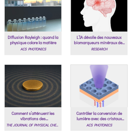
Diffusion Rayleigh : quand la
L’IA dévoile des nouveaux
physique colore la matière
biomarqueurs minéraux des
maladies neurologiques
ACS PHOTONICS
RESEARCH
Comment s’atténuent les
Contrôler la conversion de
vibrations des
lumière avec des cristaux
nanoparticules?
photoniques.
THE JOURNAL OF PHYSICAL CHEMISTRY LETTERS
ACS PHOTONICS