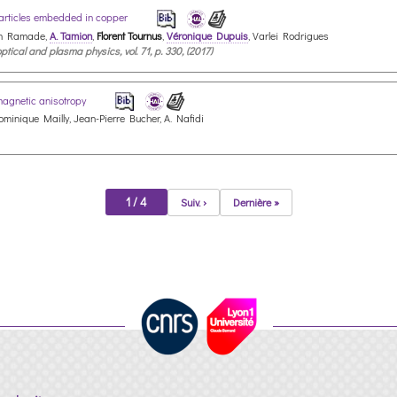
oparticles embedded in copper
ien Ramade,
A. Tamion
,
Florent Tournus
,
Véronique Dupuis
, Varlei Rodrigues
tical and plasma physics, vol. 71, p. 330, (2017)
magnetic anisotropy
ominique Mailly, Jean-Pierre Bucher, A. Nafidi
1 / 4
Suiv. ›
Dernière »