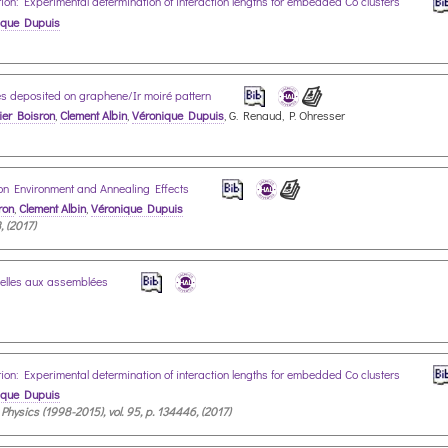
tion: Experimental determination of interaction lengths for embedded Co clusters
ique Dupuis
es deposited on graphene/Ir moiré pattern
vier Boisron
,
Clement Albin
,
Véronique Dupuis
, G. Renaud, P. Ohresser
bon Environment and Annealing Effects
ron
,
Clement Albin
,
Véronique Dupuis
, (2017)
duelles aux assemblées
tion: Experimental determination of interaction lengths for embedded Co clusters
ique Dupuis
ysics (1998-2015), vol. 95, p. 134446, (2017)