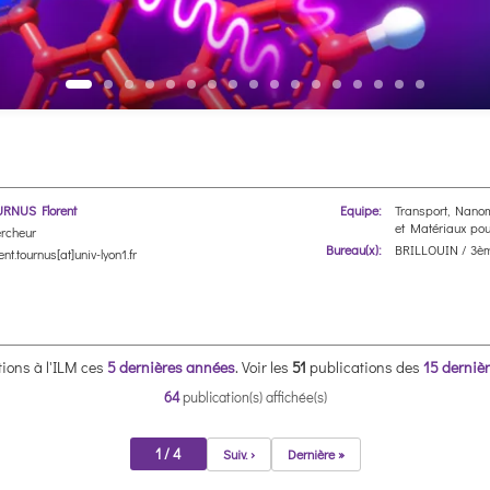
RNUS Florent
Equipe:
Transport, Nano
et Matériaux pour
rcheur
Bureau(x):
BRILLOUIN / 3èm
ent.tournus[at]univ-lyon1.fr
ions à l'ILM ces
5 dernières années
.
Voir les
51
publications des
15 derniè
64
publication(s) affichée(s)
1 / 4
Suiv. ›
Dernière »