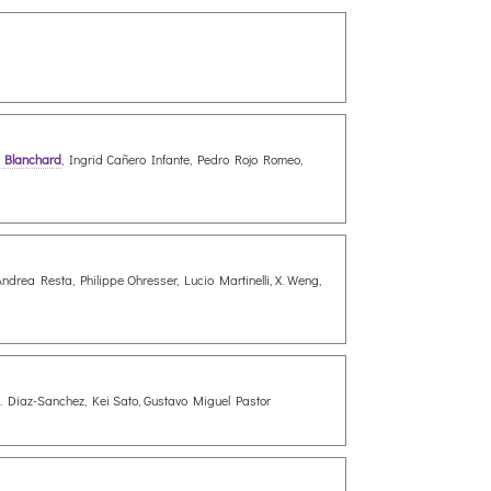
 Blanchard
, Ingrid Cañero Infante, Pedro Rojo Romeo,
Andrea Resta, Philippe Ohresser, Lucio Martinelli, X. Weng,
s E. Diaz-Sanchez, Kei Sato, Gustavo Miguel Pastor