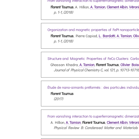
From vanishing interaction to superferromagnetic dimeriza
Florent Tournus
, A. Hillion,
A. Tamion
,
Clement Albin
,
Véron
p. 1-1, (2018)
Organization and magnetic properties of FePt nanoparticl
Florent Tournus
, Pierre Capiod,
L. Bardotti
,
A. Tamion
,
Oli
p. 1-1, (2018)
Structure and Magnetic Properties of FeCo Clusters: Car
Ghassan Khadra,
A. Tamion
,
Florent Tournus
,
Olivier Bois
Journal of Physical Chemistry C, vol. 121, p. 10713-10718
Étude de nano-aimants préformés : des particules indivi
Florent Tournus
(2017)
From vanishing interaction to superferromagnetic dimeriza
A. Hillion,
A. Tamion
,
Florent Tournus
,
Clement Albin
,
Véron
Physical Review B: Condensed Matter and Materials Ph