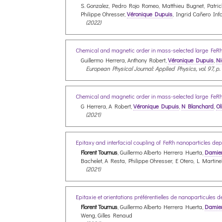
S. Gonzalez, Pedro Rojo Romeo, Matthieu Bugnet, Patric
Philippe Ohresser,
Véronique Dupuis
, Ingrid Cañero Inf
(2022)
Chemical and magnetic order in mass-selected large Fe
Guillermo Herrera, Anthony Robert,
Véronique Dupuis
,
Ni
European Physical Journal: Applied Physics, vol. 97, p. 
Chemical and magnetic order in mass-selected large Fe
G Herrera, A Robert,
Véronique Dupuis
,
N Blanchard
,
Ol
(2021)
Epitaxy and interfacial coupling of FeRh nanoparticles d
Florent Tournus
, Guillermo Alberto Herrera Huerta,
Damie
Bachelet, A Resta, Philippe Ohresser, E Otero, L Martinel
(2021)
Epitaxie et orientations préférentielles de nanoparticule
Florent Tournus
, Guillermo Alberto Herrera Huerta,
Damie
Weng, Gilles Renaud