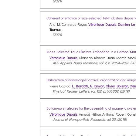
(2021)
Coherent orientation of size-selected FeRh clusters deposi
Ana M. Contreras-Reyes,
Véronique Dupuis
,
Damien Le
Tournus
(2021)
Mass-Selected FeCo Clusters Embedded in a Carbon Mat
Véronique Dupuis
, Ghassan Khadra, Juan Martín Monte
ACS Applied Nano Materials, vol. 2, p. 2864–2872, (20
Elaboration of nanomagnet arrays: organization and magne
Pierre Capiod,
L. Bardotti
,
A. Tamion
,
Olivier Boisron
,
Clem
Physical Review Letters, vol. 122, p. 106802, (2019)
Bottom-up strategies for the assembling of magnetic syst
Véronique Dupuis
, Arnaud Hillion, Anthony Robert, Oph
Journal of Nanoparticle Research, vol. 20, (2018)