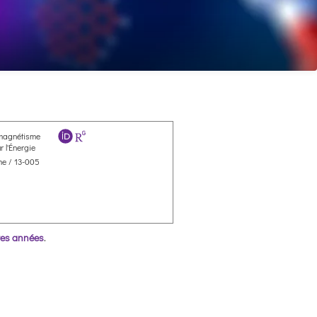
magnétisme
 l'Énergie
e / 13-005
res années
.