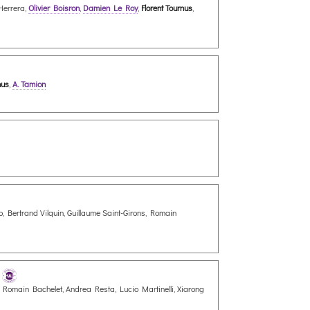
Herrera,
Olivier Boisron
,
Damien Le Roy
,
Florent Tournus
,
nus
,
A. Tamion
, Bertrand Vilquin, Guillaume Saint-Girons, Romain
, Romain Bachelet, Andrea Resta, Lucio Martinelli, Xiarong