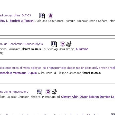
ted on crystalline BaTiO3
 Roy
,
L. Bardotti
,
A. Tamion
, Guillaume Saint-Girons, Romain Bachelet, Ingrid Cañero Infa
rix as Benchmark Nanocatalysts
jano-Carrizales,
Florent Tournus
, Faustino Aguilera-Granja,
A. Tamion
19)
tic properties of mass-selected FePt nanoparticles deposited on epitaxially grown grap
ent Albin
,
Véronique Dupuis
, Gilles Renaud, Philippe Ohresser,
Florent Tournus
ems using nanoclusters
elliam Loiselet, Ghassan Khadra, Pierre Capiod,
Clement Albin
,
Olivier Boisron
,
Damien Le