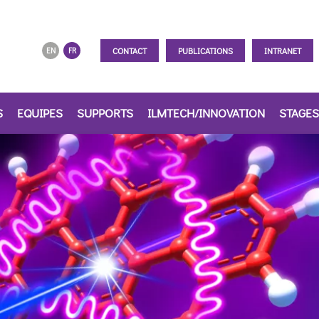
CONTACT
PUBLICATIONS
INTRANET
EN
FR
S
EQUIPES
SUPPORTS
ILMTECH/INNOVATION
STAGES