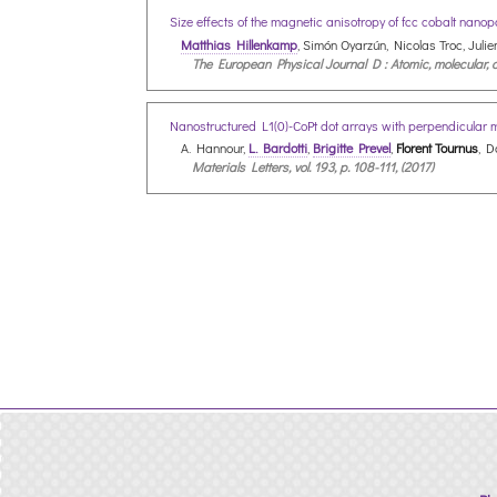
Size effects of the magnetic anisotropy of fcc cobalt nan
Matthias Hillenkamp
, Simón Oyarzún, Nicolas Troc, Jul
The European Physical Journal D : Atomic, molecular, op
Nanostructured L1(0)-CoPt dot arrays with perpendicular 
A. Hannour,
L. Bardotti
,
Brigitte Prevel
,
Florent Tournus
, D
Materials Letters, vol. 193, p. 108-111, (2017)