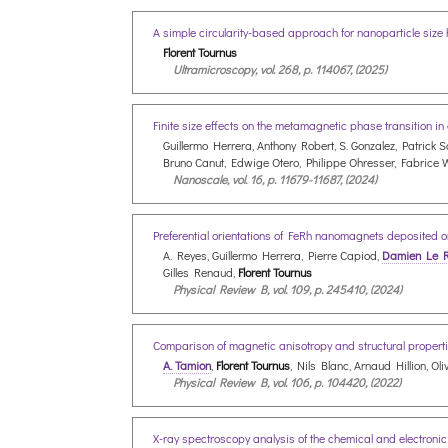
A simple circularity-based approach for nanoparticle siz
Florent Tournus
Ultramicroscopy, vol. 268, p. 114067, (2025)
Finite size effects on the metamagnetic phase transition in
Guillermo Herrera, Anthony Robert, S. Gonzalez, Patrick
Bruno Canut, Edwige Otero, Philippe Ohresser, Fabrice 
Nanoscale, vol. 16, p. 11679-11687, (2024)
Preferential orientations of FeRh nanomagnets deposited o
A. Reyes, Guillermo Herrera, Pierre Capiod,
Damien Le 
Gilles Renaud,
Florent Tournus
Physical Review B, vol. 109, p. 245410, (2024)
Comparison of magnetic anisotropy and structural propert
A. Tamion
,
Florent Tournus
, Nils Blanc, Arnaud Hillion, Ol
Physical Review B, vol. 106, p. 104420, (2022)
X-ray spectroscopy analysis of the chemical and electronic 