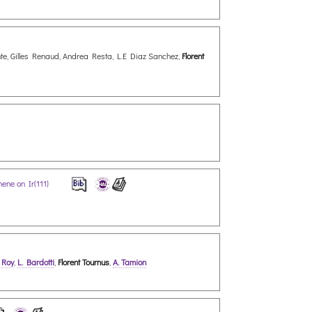
nte, Gilles Renaud, Andrea Resta, L.E Diaz Sanchez,
Florent
hene on Ir(111)
 Roy
,
L. Bardotti
,
Florent Tournus
,
A. Tamion