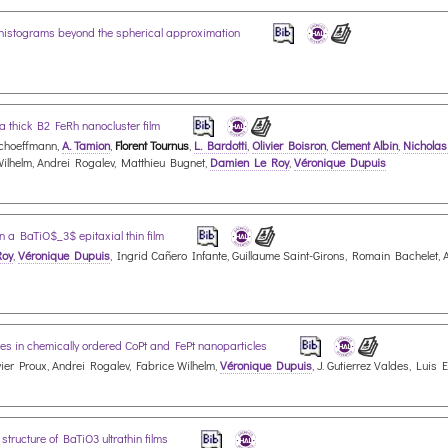
e histograms beyond the spherical approximation
 a thick B2 FeRh nanocluster film
 Schoeffmann,
A. Tamion
,
Florent Tournus
,
L. Bardotti
,
Olivier Boisron
,
Clement Albin
,
Nicholas
Wilhelm, Andrei Rogalev, Matthieu Bugnet,
Damien Le Roy
,
Véronique Dupuis
n a BaTiO$_3$ epitaxial thin film
Roy
,
Véronique Dupuis
, Ingrid Cañero Infante, Guillaume Saint-Girons, Romain Bachelet, 
ies in chemically ordered CoPt and FePt nanoparticles
ivier Proux, Andrei Rogalev, Fabrice Wilhelm,
Véronique Dupuis
, J. Gutierrez Valdes, Lui
structure of BaTiO3 ultrathin films