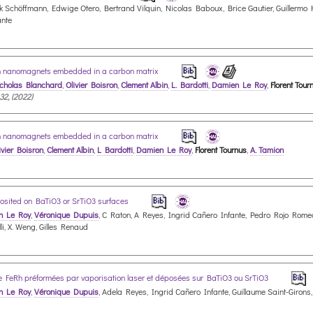
k Schöffmann, Edwige Otero, Bertrand Vilquin, Nicolas Baboux, Brice Gautier, Guillermo 
ante
Rh nanomagnets embedded in a carbon matrix
cholas Blanchard
,
Olivier Boisron
,
Clement Albin
,
L. Bardotti
,
Damien Le Roy
,
Florent Tour
32, (2022)
Rh nanomagnets embedded in a carbon matrix
ivier Boisron
,
Clement Albin
,
L Bardotti
,
Damien Le Roy
,
Florent Tournus
,
A. Tamion
eposited on BaTiO3 or SrTiO3 surfaces
n Le Roy
,
Véronique Dupuis
, C Raton, A Reyes, Ingrid Cañero Infante, Pedro Rojo Romeo
li, X. Weng, Gilles Renaud
s de FeRh préformées par vaporisation laser et déposées sur BaTiO3 ou SrTiO3
n Le Roy
,
Véronique Dupuis
, Adela Reyes, Ingrid Cañero Infante, Guillaume Saint-Girons