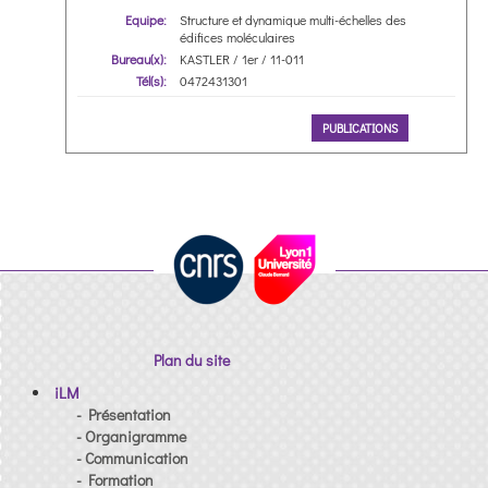
Equipe:
Structure et dynamique multi-échelles des
édifices moléculaires
Bureau(x):
KASTLER / 1er / 11-011
Tél(s):
0472431301
PUBLICATIONS
Plan du site
iLM
- Présentation
- Organigramme
- Communication
- Formation