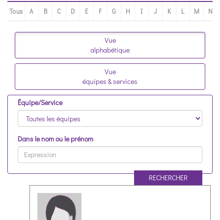
Tous
A
B
C
D
E
F
G
H
I
J
K
L
M
N
Vue
alphabétique
Vue
équipes & services
Équipe/Service
Dans le nom ou le prénom
RECHERCHER