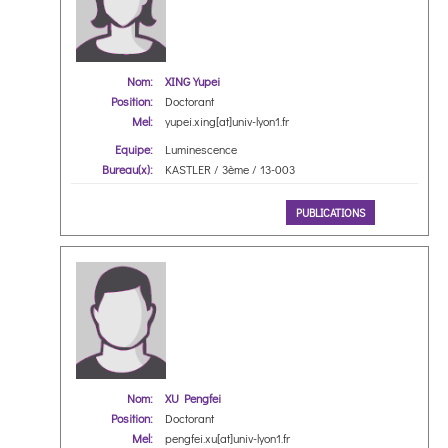
Nom:
XING Yupei
Position:
Doctorant
Mel:
yupei.xing[at]univ-lyon1.fr
Equipe:
Luminescence
Bureau(x):
KASTLER / 3ème / 13-003
PUBLICATIONS
Nom:
XU Pengfei
Position:
Doctorant
Mel:
pengfei.xu[at]univ-lyon1.fr