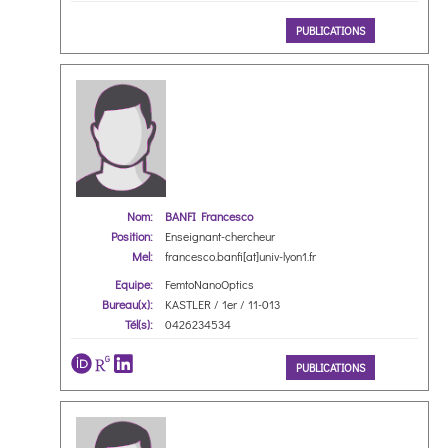
PUBLICATIONS
Nom:
BANFI Francesco
Position:
Enseignant-chercheur
Mel:
francesco.banfi[at]univ-lyon1.fr
Equipe:
FemtoNanoOptics
Bureau(x):
KASTLER / 1er / 11-013
Tél(s):
0426234534
PUBLICATIONS