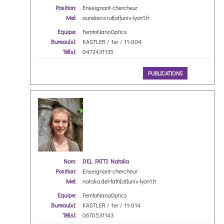
Position:
Enseignant-chercheur
Mel:
aurelien.crut[at]univ-lyon1.fr
Equipe:
FemtoNanoOptics
Bureau(x):
KASTLER / 1er / 11-004
Tél(s):
0472431135
PUBLICATIONS
Nom:
DEL FATTI Natalia
Position:
Enseignant-chercheur
Mel:
natalia.del-fatti[at]univ-lyon1.fr
Equipe:
FemtoNanoOptics
Bureau(x):
KASTLER / 1er / 11-014
Tél(s):
0670531143