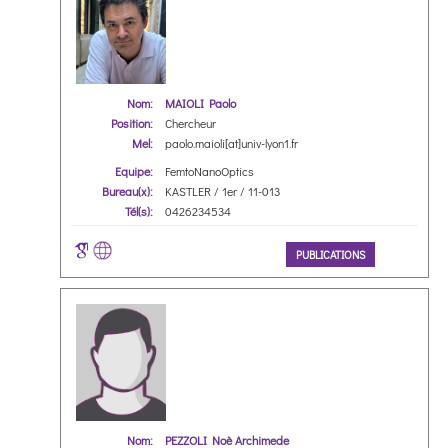
Nom:
MAIOLI Paolo
Position:
Chercheur
Mel:
paolo.maioli[at]univ-lyon1.fr
Equipe:
FemtoNanoOptics
Bureau(x):
KASTLER / 1er / 11-013
Tél(s):
0426234534
PUBLICATIONS
Nom:
PEZZOLI Noè Archimede