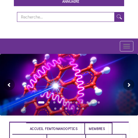
ANNUAIRE
Toggl
navig
Previous
Ne
ACCUEIL FEMTONANOOPTICS
MEMBRES