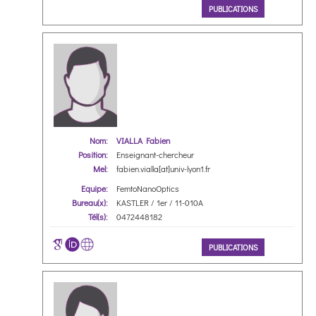
PUBLICATIONS
Nom:
VIALLA Fabien
Position:
Enseignant-chercheur
Mel:
fabien.vialla[at]univ-lyon1.fr
Equipe:
FemtoNanoOptics
Bureau(x):
KASTLER / 1er / 11-010A
Tél(s):
0472448182
PUBLICATIONS