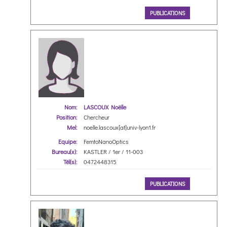
PUBLICATIONS
Nom:
LASCOUX Noëlle
Position:
Chercheur
Mel:
noelle.lascoux[at]univ-lyon1.fr
Equipe:
FemtoNanoOptics
Bureau(x):
KASTLER / 1er / 11-003
Tél(s):
0472448315
PUBLICATIONS