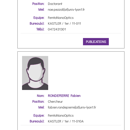
Position:
Doctorant
Mel:
noe.pezzoli[at]univ-lyon1.fr
Equipe:
FemtoNanoOptics
Bureau(x):
KASTLER / 1er / 11-011
Tél(s):
0472431301
PUBLICATIONS
Nom:
RONDEPIERRE Fabien
Position:
Chercheur
Mel:
fabien.rondepierre[at]univ-lyon1.fr
Equipe:
FemtoNanoOptics
Bureau(x):
KASTLER / 1er / 11-010A