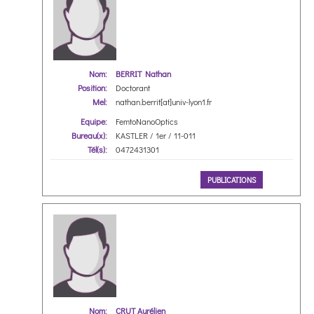
Nom:
BERRIT Nathan
Position:
Doctorant
Mel:
nathan.berrit[at]univ-lyon1.fr
Equipe:
FemtoNanoOptics
Bureau(x):
KASTLER / 1er / 11-011
Tél(s):
0472431301
PUBLICATIONS
Nom:
CRUT Aurélien