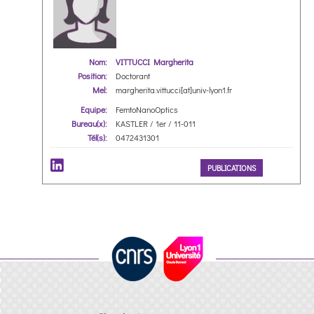
Nom:
VITTUCCI Margherita
Position:
Doctorant
Mel:
margherita.vittucci[at]univ-lyon1.fr
Equipe:
FemtoNanoOptics
Bureau(x):
KASTLER / 1er / 11-011
Tél(s):
0472431301
PUBLICATIONS