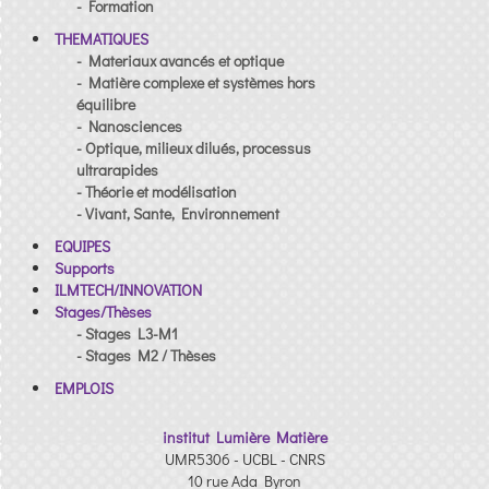
- Formation
THEMATIQUES
- Materiaux avancés et optique
- Matière complexe et systèmes hors
équilibre
- Nanosciences
- Optique, milieux dilués, processus
ultrarapides
- Théorie et modélisation
- Vivant, Sante, Environnement
EQUIPES
Supports
ILMTECH/INNOVATION
Stages/Thèses
- Stages L3-M1
- Stages M2 / Thèses
EMPLOIS
institut Lumière Matière
UMR5306 - UCBL - CNRS
10 rue Ada Byron