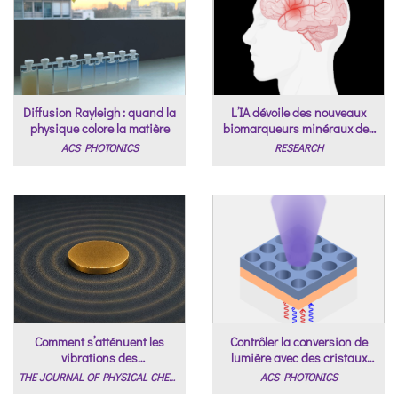
Diffusion Rayleigh : quand la
L’IA dévoile des nouveaux
physique colore la matière
biomarqueurs minéraux des
maladies neurologiques
ACS PHOTONICS
RESEARCH
Comment s’atténuent les
Contrôler la conversion de
vibrations des
lumière avec des cristaux
nanoparticules?
photoniques.
THE JOURNAL OF PHYSICAL CHEMISTRY LETTERS
ACS PHOTONICS