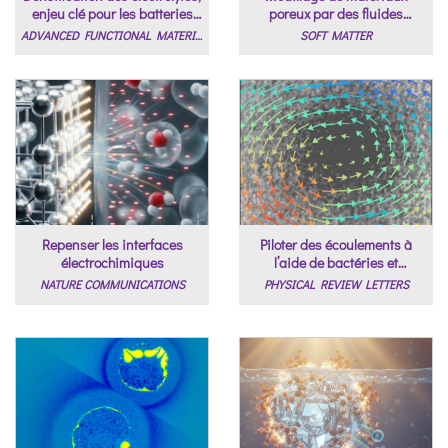
enjeu clé pour les batteries
poreux par des fluides
solides
complexes
ADVANCED FUNCTIONAL MATERIALS
SOFT MATTER
Repenser les interfaces
Piloter des écoulements à
électrochimiques
l’aide de bactéries et
d’aimants
NATURE COMMUNICATIONS
PHYSICAL REVIEW LETTERS