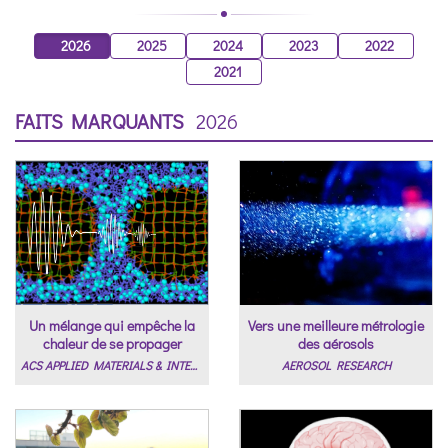
2026
2025
2024
2023
2022
2021
FAITS MARQUANTS
2026
Un mélange qui empêche la
Vers une meilleure métrologie
chaleur de se propager
des aérosols
ACS APPLIED MATERIALS & INTERFACES
AEROSOL RESEARCH