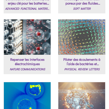
enjeu clé pour les batteries
poreux par des fluides
solides
complexes
ADVANCED FUNCTIONAL MATERIALS
SOFT MATTER
Repenser les interfaces
Piloter des écoulements à
électrochimiques
l’aide de bactéries et
d’aimants
NATURE COMMUNICATIONS
PHYSICAL REVIEW LETTERS