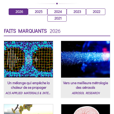
2026
2025
2024
2023
2022
2021
FAITS MARQUANTS
2026
Un mélange qui empêche la
Vers une meilleure métrologie
chaleur de se propager
des aérosols
ACS APPLIED MATERIALS & INTERFACES
AEROSOL RESEARCH