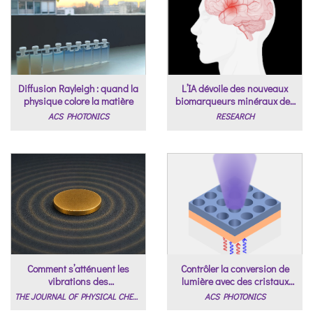
Diffusion Rayleigh : quand la
L’IA dévoile des nouveaux
physique colore la matière
biomarqueurs minéraux des
maladies neurologiques
ACS PHOTONICS
RESEARCH
Comment s’atténuent les
Contrôler la conversion de
vibrations des
lumière avec des cristaux
nanoparticules?
photoniques.
THE JOURNAL OF PHYSICAL CHEMISTRY LETTERS
ACS PHOTONICS