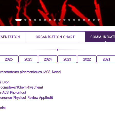
ESENTATION
ORGANISATION CHART
COMMUNICAT
2026
2025
2024
2023
2022
2021
i-résonateurs plasmoniques. (ACS Nano)
à Lyon
e complexe? (ChemPhysChem)
 (ACS Photonics)
ésonance (Physical Review Applied)?
ale)