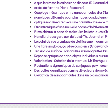
à quelle vitesse le calcaire se dissout-il? (Journal 
excès de ferritine (Nano Research)
Couplage mécanique entre nanoparticules d’or (Nan
nanotubes déformés pour plastiques conducteurs 
optique non linéaire : vers une nouvelle classe de 
Straintronique d'une nouvelle phase d'InP (Nanolett
Films chiraux à base de molécules hélicèniques (C
Nanofluidique: gare aux défauts! (The Journal of Ph
Le point de vue atomique du vieillissement dans u
Une fibre amyloïde, ça pèse combien ? (Angewandte
Tension de surface : nanobulles et nanogouttes bris
Réponse optique de nano-objets individuels sur u
Valorisation : Création de la start-up Nh TherAguix
Fluctuations dynamiques de conjugués polymères-
Des boites quantiques comme détecteurs de moléc
Oxydation de nanoparticules dans un plasma induit