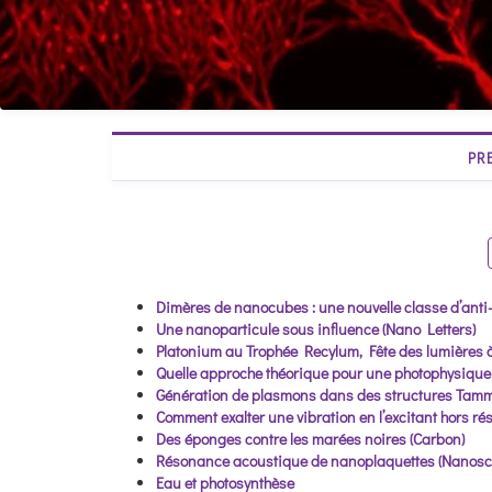
PR
Dimères de nanocubes : une nouvelle classe d’ant
Une nanoparticule sous influence (Nano Letters)
Platonium au Trophée Recylum, Fête des lumières 
Quelle approche théorique pour une photophysiqu
Génération de plasmons dans des structures Tamm
Comment exalter une vibration en l’excitant hors r
Des éponges contre les marées noires (Carbon)
Résonance acoustique de nanoplaquettes (Nanosc
Eau et photosynthèse